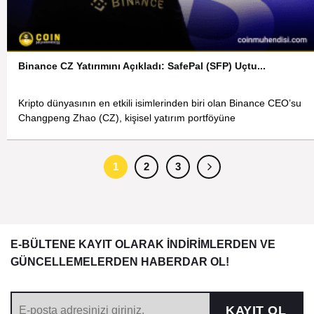
Binance CZ Yatırımını Açıkladı: SafePal (SFP) Uçtu...
Kripto dünyasının en etkili isimlerinden biri olan Binance CEO’su
Changpeng Zhao (CZ), kişisel yatırım portföyüne
1
2
3
E-BÜLTENE KAYIT OLARAK İNDİRİMLERDEN VE
GÜNCELLEMELERDEN HABERDAR OL!
KAYIT OL