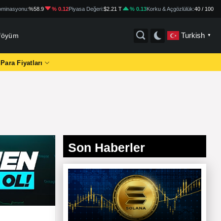
minasyonu:
%58.9
% 0.12
Piyasa Değeri:
$2.21 T
% 0.13
Korku & Açgözlülük:
40 / 100
Turkish
tföyüm
▼
 Para Fiyatları
Son Haberler