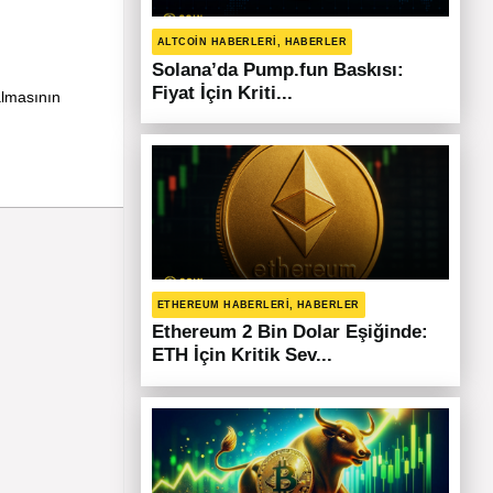
ALTCOIN HABERLERI, HABERLER
Solana’da Pump.fun Baskısı:
Fiyat İçin Kriti...
almasının
ETHEREUM HABERLERI, HABERLER
Ethereum 2 Bin Dolar Eşiğinde:
ETH İçin Kritik Sev...