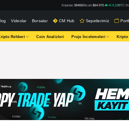
Kriptolar:
38466
Bitcoin:
$64.970
% 0.10
BTC Do
log
Videolar
Borsalar
CM Hub
Sepetlerimiz
Por
Kripto Rehberi
Coin Analizleri
Proje İncelemeleri
Kripto