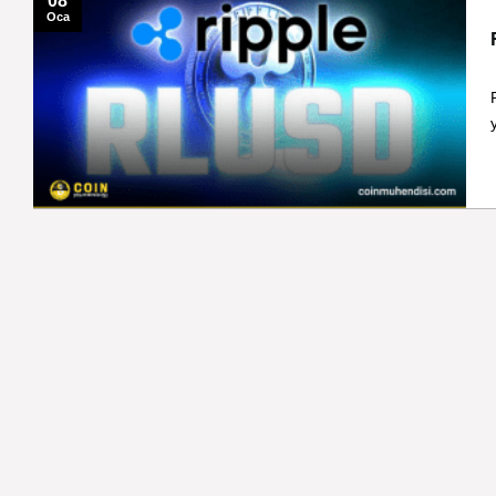
08
Oca