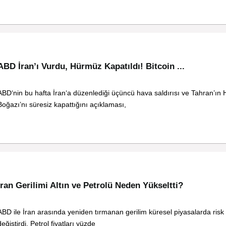
ABD İran’ı Vurdu, Hürmüz Kapatıldı! Bitcoin ...
ABD‘nin bu hafta İran‘a düzenlediği üçüncü hava saldırısı ve Tahran’ın
Boğazı’nı süresiz kapattığını açıklaması,
İran Gerilimi Altın ve Petrolü Neden Yükseltti?
ABD ile İran arasında yeniden tırmanan gerilim küresel piyasalarda risk 
değiştirdi. Petrol fiyatları yüzde