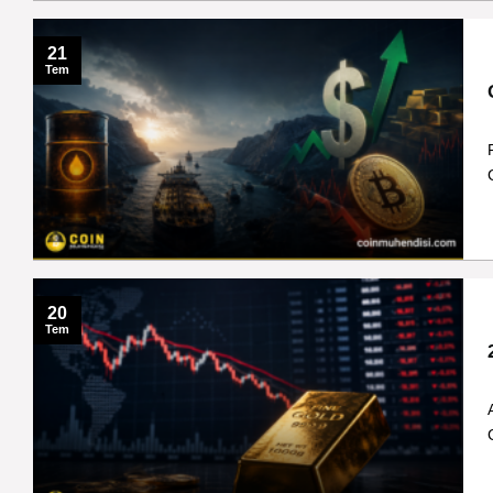
21
Tem
20
Tem