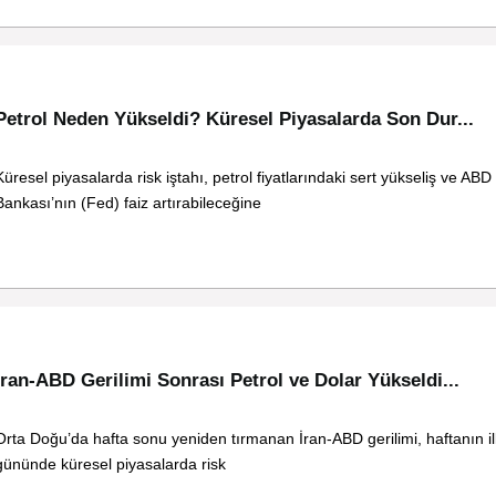
Petrol Neden Yükseldi? Küresel Piyasalarda Son Dur...
Küresel piyasalarda risk iştahı, petrol fiyatlarındaki sert yükseliş ve AB
Bankası’nın (Fed) faiz artırabileceğine
İran-ABD Gerilimi Sonrası Petrol ve Dolar Yükseldi...
Orta Doğu’da hafta sonu yeniden tırmanan İran-ABD gerilimi, haftanın il
gününde küresel piyasalarda risk