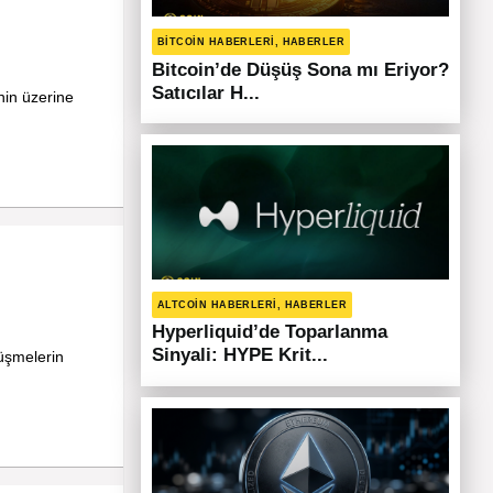
BITCOIN HABERLERI, HABERLER
Bitcoin’de Düşüş Sona mı Eriyor?
Satıcılar H...
nin üzerine
ALTCOIN HABERLERI, HABERLER
Hyperliquid’de Toparlanma
Sinyali: HYPE Krit...
rüşmelerin