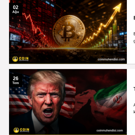
02
Ağu
26
Tem