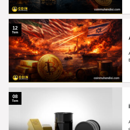
12
Tem
08
Tem