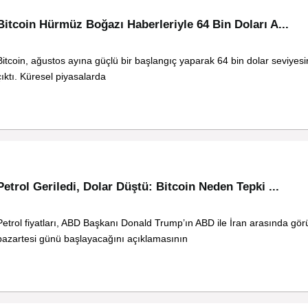
Bitcoin Hürmüz Boğazı Haberleriyle 64 Bin Doları A...
Bitcoin, ağustos ayına güçlü bir başlangıç yaparak 64 bin dolar seviyesi
çıktı. Küresel piyasalarda
Petrol Geriledi, Dolar Düştü: Bitcoin Neden Tepki ...
Petrol fiyatları, ABD Başkanı Donald Trump’ın ABD ile İran arasında gö
pazartesi günü başlayacağını açıklamasının