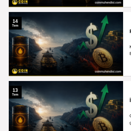
14
Tem
13
Tem