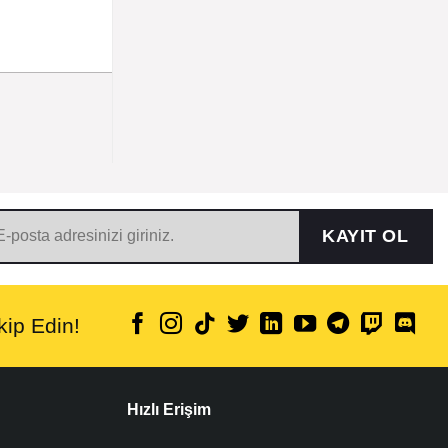
KAYIT OL
ip Edin!
Hızlı Erişim