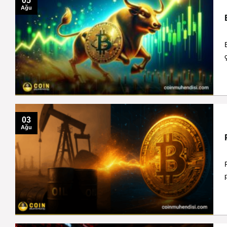
05
Ağu
03
Ağu