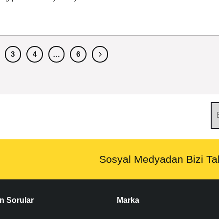
3
4
…
6
Sosyal Medyadan Bizi Tak
n Sorular
Marka