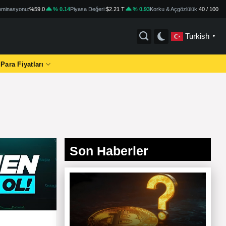
minasyonu:
%59.0
% 0.14
Piyasa Değeri:
$2.21 T
% 0.93
Korku & Açgözlülük:
40 / 100
Turkish
▼
 Para Fiyatları
Son Haberler