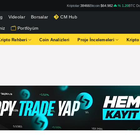
Kriptolar:
38466
Bitcoin:
$64.982
% 1.20
BTC Do
og
Videolar
Borsalar
CM Hub
miz
Portföyüm
Kripto Rehberi
Coin Analizleri
Proje İncelemeleri
Kripto