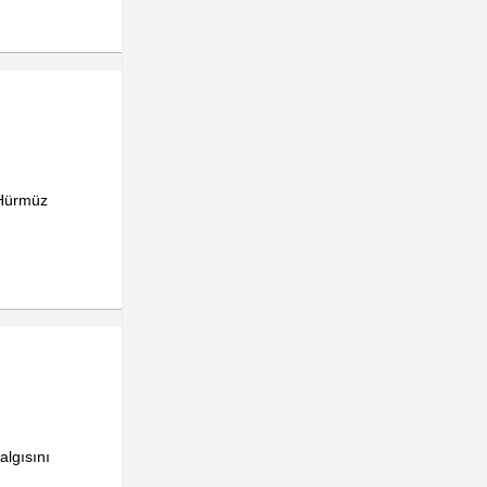
 Hürmüz
algısını