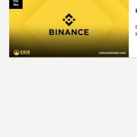
02
Nis