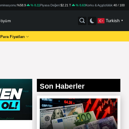
minasyonu:
%58.9
% 0.11
Piyasa Değeri:
$2.21 T
% 0.63
Korku & Açgözlülük:
40 / 100
Turkish
tföyüm
▼
 Para Fiyatları
Son Haberler