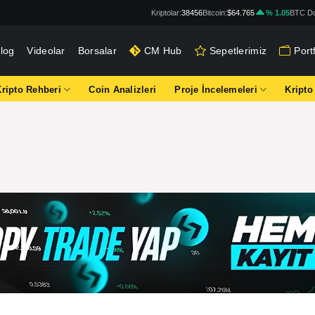
Kriptolar:
38456
Bitcoin:
$64.765
% 1.05
BTC Do
log
Videolar
Borsalar
CM Hub
Sepetlerimiz
Por
Kripto Rehberi
Coin Analizleri
Proje İncelemeleri
Kripto