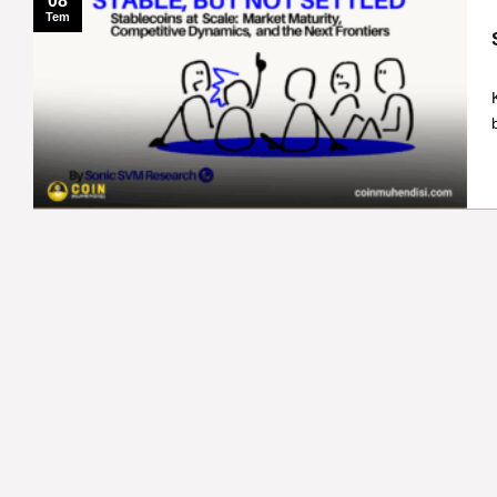
08
Tem