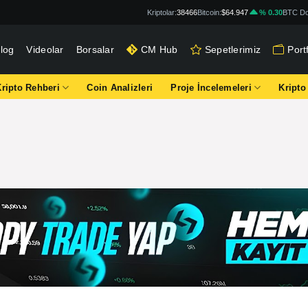
Kriptolar:
38466
Bitcoin:
$64.947
% 0.30
BTC Do
log
Videolar
Borsalar
CM Hub
Sepetlerimiz
Por
Kripto Rehberi
Coin Analizleri
Proje İncelemeleri
Kripto