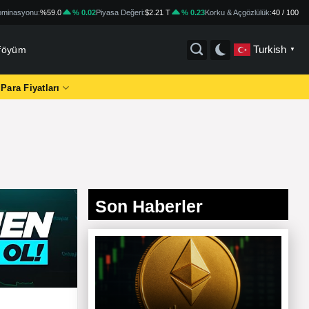
minasyonu:
%59.0
% 0.02
Piyasa Değeri:
$2.21 T
% 0.23
Korku & Açgözlülük:
40 / 100
Turkish
tföyüm
▼
 Para Fiyatları
Son Haberler