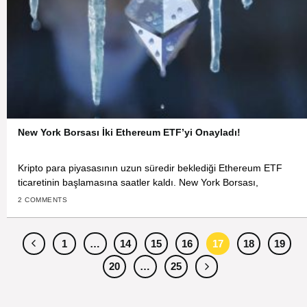
New York Borsası İki Ethereum ETF’yi Onayladı!
Kripto para piyasasının uzun süredir beklediği Ethereum ETF
ticaretinin başlamasına saatler kaldı. New York Borsası,
2 COMMENTS
1
…
14
15
16
17
18
19
20
…
25