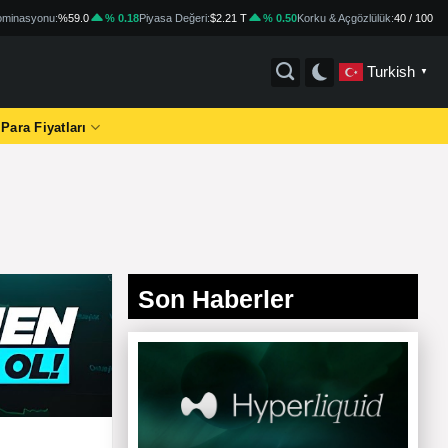
minasyonu:
%59.0
% 0.18
Piyasa Değeri:
$2.21 T
% 0.50
Korku & Açgözlülük:
40 / 100
Turkish
▼
 Para Fiyatları
Son Haberler