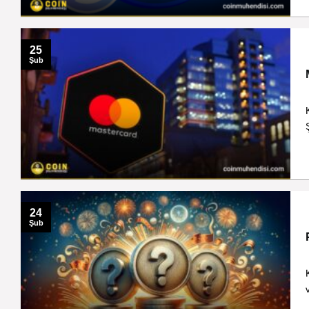
25
Şub
24
Şub