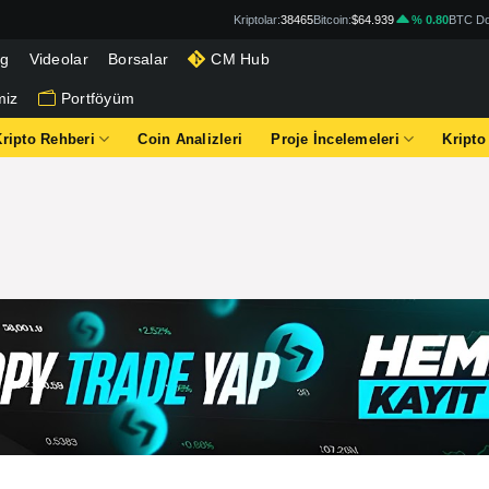
Kriptolar:
38465
Bitcoin:
$64.939
% 0.80
BTC Do
og
Videolar
Borsalar
CM Hub
miz
Portföyüm
Kripto Rehberi
Coin Analizleri
Proje İncelemeleri
Kripto