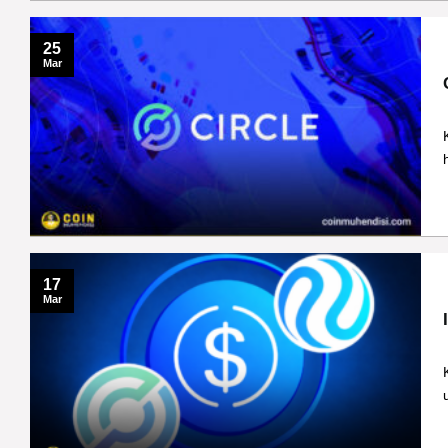
25
Mar
17
Mar