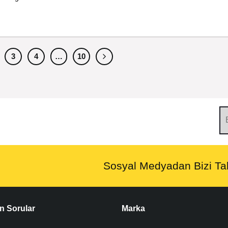
3
4
…
10
Sosyal Medyadan Bizi Tak
n Sorular
Marka