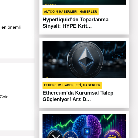
ALTCOIN HABERLERI, HABERLER
Hyperliquid’de Toparlanma
Sinyali: HYPE Krit...
ın en önemli
ETHEREUM HABERLERI, HABERLER
Ethereum’da Kurumsal Talep
 Coin
Güçleniyor! Arz D...