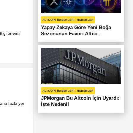
ALTCOIN HABERLERI, HABERLER
Yapay Zekaya Göre Yeni Boğa
ttiği önemli
Sezonunun Favori Altco...
ALTCOIN HABERLERI, HABERLER
JPMorgan Bu Altcoin İçin Uyardı:
aha fazla yer
İşte Nedeni!