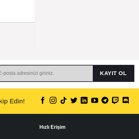
KAYIT OL
ip Edin!
Hızlı Erişim