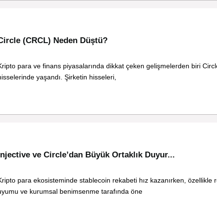
Circle (CRCL) Neden Düştü?
Kripto para ve finans piyasalarında dikkat çeken gelişmelerden biri Cir
hisselerinde yaşandı. Şirketin hisseleri,
Injective ve Circle’dan Büyük Ortaklık Duyur...
Kripto para ekosisteminde stablecoin rekabeti hız kazanırken, özellikle
uyumu ve kurumsal benimsenme tarafında öne