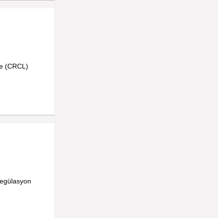
cle (CRCL)
 regülasyon