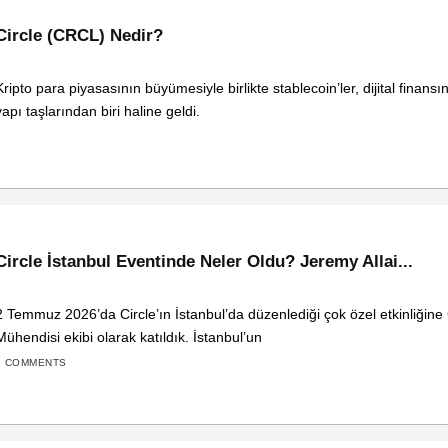
Circle (CRCL) Nedir?
Kripto para piyasasının büyümesiyle birlikte stablecoin’ler, dijital finans
yapı taşlarından biri haline geldi.
Circle İstanbul Eventinde Neler Oldu? Jeremy Allai...
2 Temmuz 2026’da Circle’ın İstanbul’da düzenlediği çok özel etkinliğine
Mühendisi ekibi olarak katıldık. İstanbul’un
2 COMMENTS