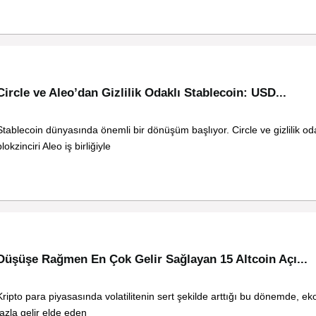
Circle ve Aleo’dan Gizlilik Odaklı Stablecoin: USD...
Stablecoin dünyasında önemli bir dönüşüm başlıyor. Circle ve gizlilik od
lokzinciri Aleo iş birliğiyle
Düşüşe Rağmen En Çok Gelir Sağlayan 15 Altcoin Açı...
Kripto para piyasasında volatilitenin sert şekilde arttığı bu dönemde, e
fazla gelir elde eden