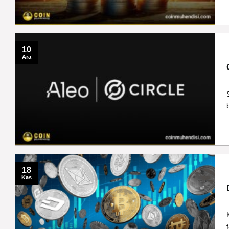
10
Ara
b
18
Kas