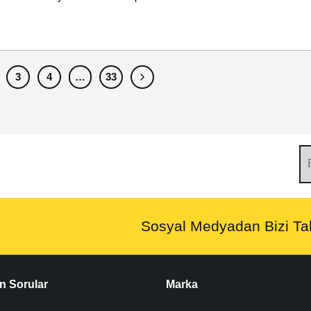
3
4
…
33
Sosyal Medyadan Bizi Tak
n Sorular
Marka