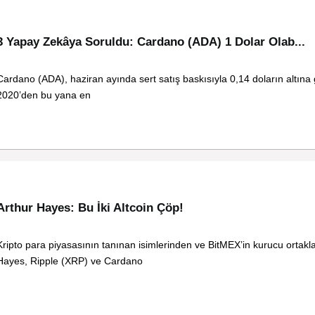
3 Yapay Zekâya Soruldu: Cardano (ADA) 1 Dolar Olab...
Cardano (ADA), haziran ayında sert satış baskısıyla 0,14 doların altına 
2020’den bu yana en
Arthur Hayes: Bu İki Altcoin Çöp!
Kripto para piyasasının tanınan isimlerinden ve BitMEX’in kurucu ortakl
Hayes, Ripple (XRP) ve Cardano