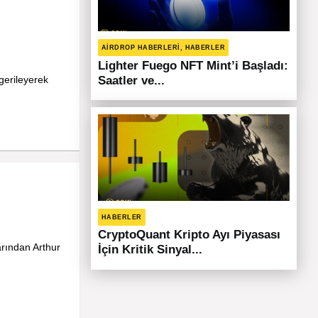
AIRDROP HABERLERI, HABERLER
Lighter Fuego NFT Mint’i Başladı:
gerileyerek
Saatler ve...
HABERLER
CryptoQuant Kripto Ayı Piyasası
arından Arthur
İçin Kritik Sinyal...