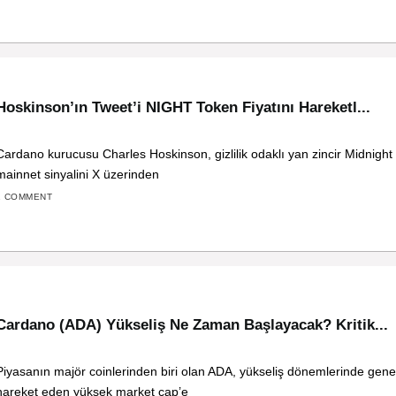
Hoskinson’ın Tweet’i NIGHT Token Fiyatını Hareketl...
Cardano kurucusu Charles Hoskinson, gizlilik odaklı yan zincir Midnight
mainnet sinyalini X üzerinden
1 COMMENT
Cardano (ADA) Yükseliş Ne Zaman Başlayacak? Kritik...
Piyasanın majör coinlerinden biri olan ADA, yükseliş dönemlerinde genell
hareket eden yüksek market cap’e