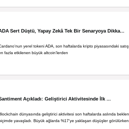
ADA Sert Düştü, Yapay Zekâ Tek Bir Senaryoya Dikka...
Cardano‘nun yerel tokeni ADA, son haftalarda kripto piyasasındaki satı
en fazla etkilenen büyük altcoin’lerden
Santiment Açıkladı: Geliştirici Aktivitesinde İlk ...
Blockchain dünyasında geliştirici aktivitesi son haftalarda aslında bekl
biçimde yavaşladı. Büyük ağlarda %17’ye yaklaşan düşüşler görülürken