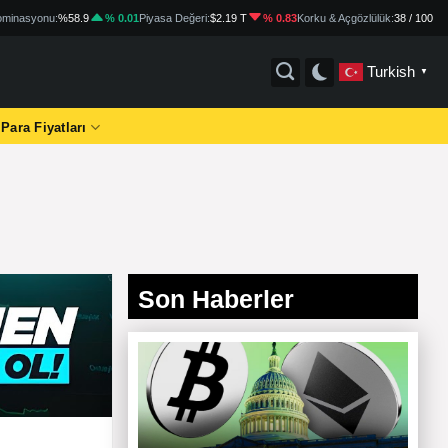
minasyonu:
%58.9
% 0.01
Piyasa Değeri:
$2.19 T
% 0.83
Korku & Açgözlülük:
38 / 100
Turkish
▼
 Para Fiyatları
Son Haberler