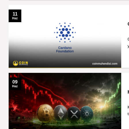
11
Haz
09
Haz