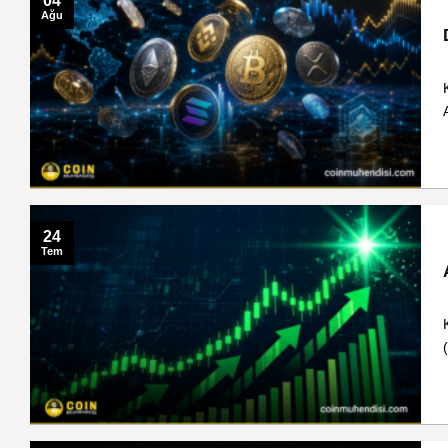
04
Ağu
24
Tem