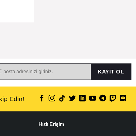
KAYIT OL
ip Edin!
Hızlı Erişim