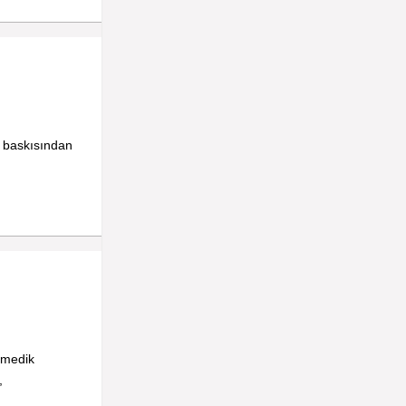
ş baskısından
enmedik
,