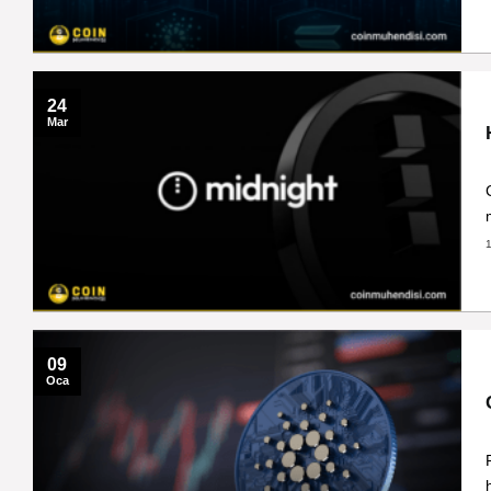
24
Mar
09
Oca