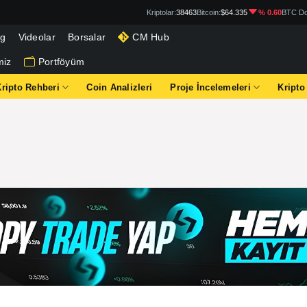
Kriptolar:
38463
Bitcoin:
$64.335
% 0.60
BTC Do
og
Videolar
Borsalar
CM Hub
miz
Portföyüm
Kripto Rehberi
Coin Analizleri
Proje İncelemeleri
Kripto