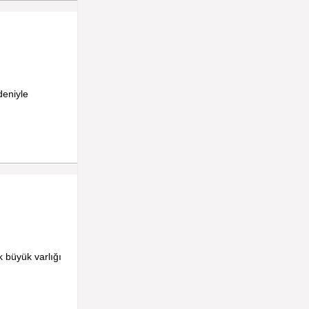
deniyle
k büyük varlığı