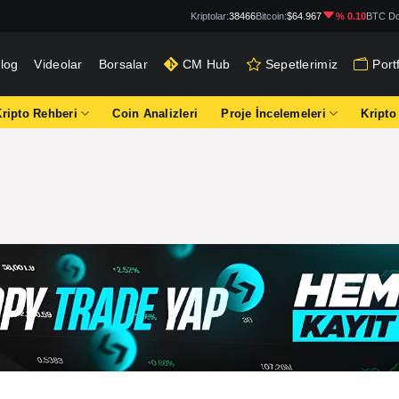
Kriptolar:
38466
Bitcoin:
$64.967
% 0.10
BTC Do
log
Videolar
Borsalar
CM Hub
Sepetlerimiz
Por
Kripto Rehberi
Coin Analizleri
Proje İncelemeleri
Kripto