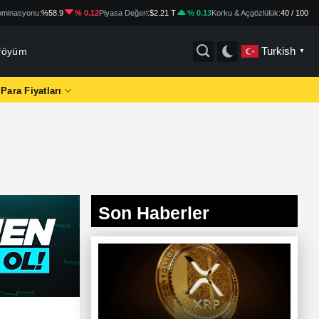
minasyonu:
%58.9
% 0.12
Piyasa Değeri:
$2.21 T
% 0.13
Korku & Açgözlülük:
40 / 100
Turkish
tföyüm
▼
 Para Fiyatları
Son Haberler