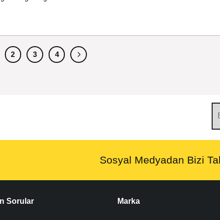
2
3
4
Sosyal Medyadan Bizi Tak
n Sorular
Marka