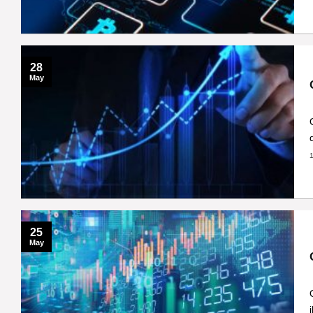
28
May
25
May