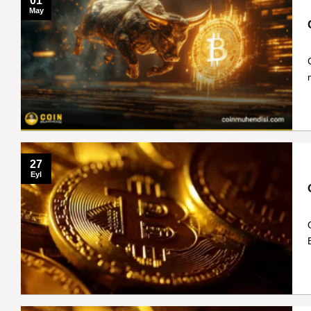
01
May
27
Eyl