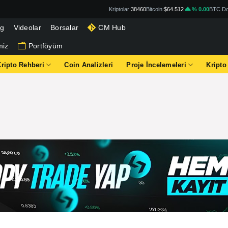
Kriptolar:
38460
Bitcoin:
$64.512
% 0.00
BTC Do
og
Videolar
Borsalar
CM Hub
miz
Portföyüm
Kripto Rehberi
Coin Analizleri
Proje İncelemeleri
Kripto