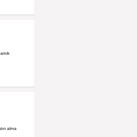
inamik
atın alma