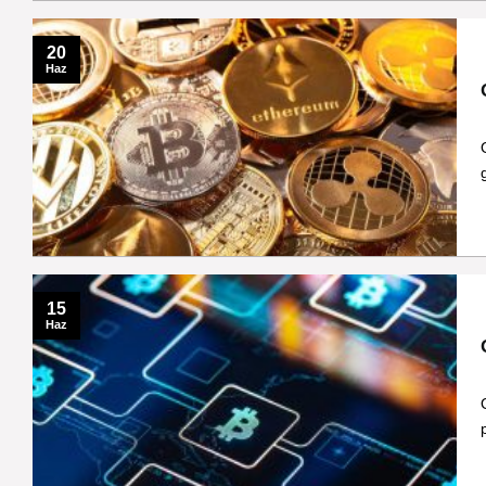
20
Haz
15
Haz