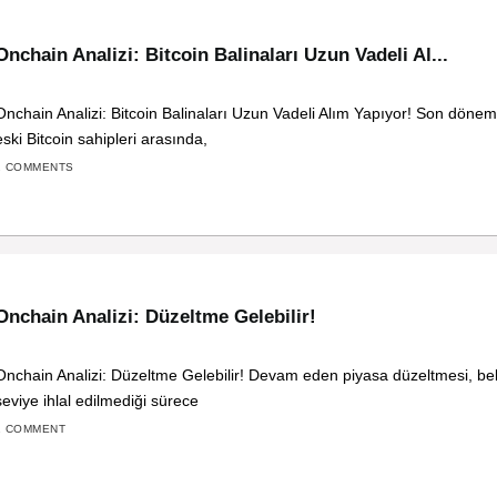
Onchain Analizi: Bitcoin Balinaları Uzun Vadeli Al...
Onchain Analizi: Bitcoin Balinaları Uzun Vadeli Alım Yapıyor! Son döneml
eski Bitcoin sahipleri arasında,
2 COMMENTS
Onchain Analizi: Düzeltme Gelebilir!
Onchain Analizi: Düzeltme Gelebilir! Devam eden piyasa düzeltmesi, belirl
seviye ihlal edilmediği sürece
1 COMMENT