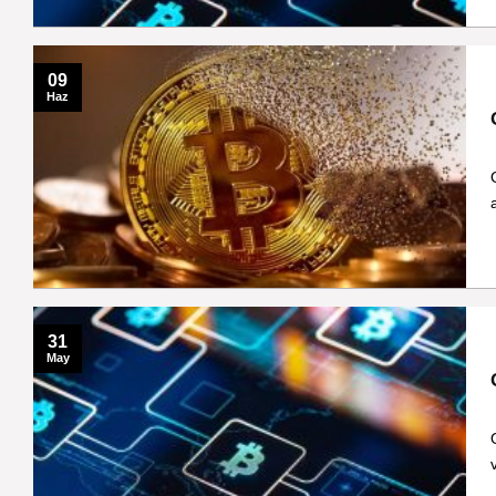
09
Haz
31
May