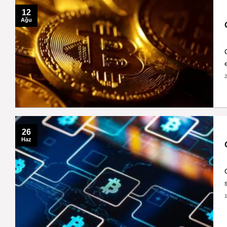
12
Ağu
26
Haz