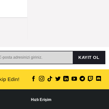
KAYIT OL
ip Edin!
Hızlı Erişim