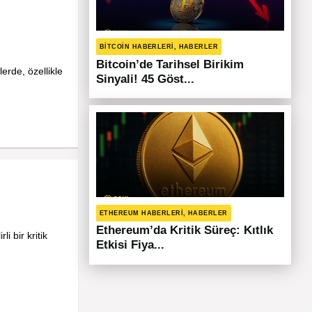
BITCOIN HABERLERI, HABERLER
Bitcoin’de Tarihsel Birikim
erde, özellikle
Sinyali! 45 Göst...
ETHEREUM HABERLERI, HABERLER
Ethereum’da Kritik Süreç: Kıtlık
i bir kritik
Etkisi Fiya...