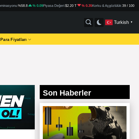
minasyonu:
%58.8
% 0.09
Piyasa Değeri:
$2.20 T
% 0.35
Korku & Açgözlülük:
39 / 100
Turkish
▼
 Para Fiyatları
Son Haberler