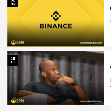
02
Nis
18
Ara