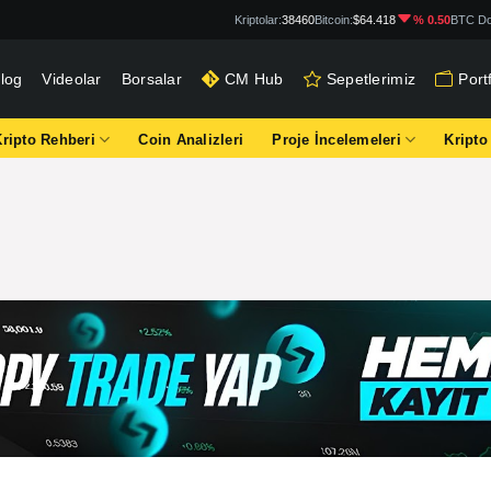
Kriptolar:
38460
Bitcoin:
$64.418
% 0.50
BTC Do
log
Videolar
Borsalar
CM Hub
Sepetlerimiz
Por
Kripto Rehberi
Coin Analizleri
Proje İncelemeleri
Kripto