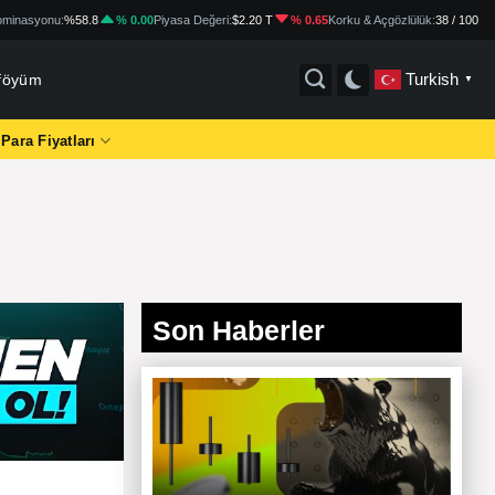
minasyonu:
%58.8
% 0.00
Piyasa Değeri:
$2.20 T
% 0.65
Korku & Açgözlülük:
38 / 100
Turkish
tföyüm
▼
 Para Fiyatları
Son Haberler