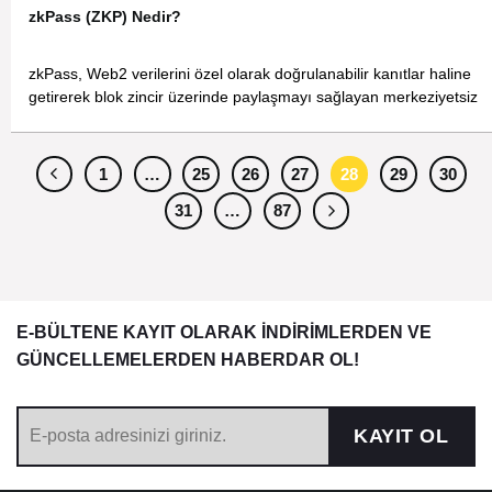
zkPass (ZKP) Nedir?
zkPass, Web2 verilerini özel olarak doğrulanabilir kanıtlar haline
getirerek blok zincir üzerinde paylaşmayı sağlayan merkeziyetsiz
1
…
25
26
27
28
29
30
31
…
87
E-BÜLTENE KAYIT OLARAK İNDİRİMLERDEN VE
GÜNCELLEMELERDEN HABERDAR OL!
KAYIT OL