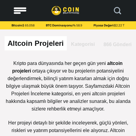
to
content
Bitcoin:
$ 65.058
BTC Dominasyonu:
% 58.9
Piyasa Değeri:
$2.22 T
Altcoin Projeleri
Kategorisi
866 Gönderi
Kripto para dünyasında her geçen gün yeni
altcoin
projeleri
ortaya çıkıyor ve bu projelerin potansiyelini
değerlendirmek, bilinçli yatırım kararları almak için doğru
bilgiye ulaşmak büyük önem taşıyor. Sayfamızdaki Altcoin
Projeleri İnceleme kategorisi, en yeni altcoin projeleri
hakkında kapsamlı bilgiler ve analizler sunarak, bu alanda
sizlere rehberlik etmeyi amaçlıyor.
Her projeyi detaylı bir şekilde inceleyerek, güçlü yönleri,
riskleri ve yatırım potansiyellerini ele alıyoruz. Altcoin