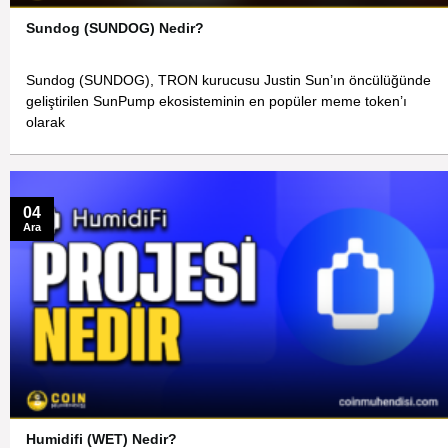
Sundog (SUNDOG) Nedir?
Sundog (SUNDOG), TRON kurucusu Justin Sun’ın öncülüğünde
geliştirilen SunPump ekosisteminin en popüler meme token’ı
olarak
04
Ara
Humidifi (WET) Nedir?