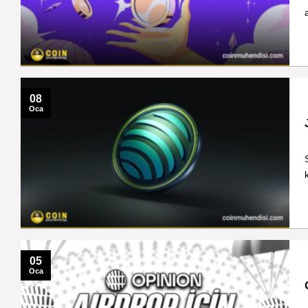
08
Oca
05
Oca