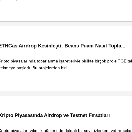
ETHGas Airdrop Kesinleşti: Beans Puanı Nasıl Topla...
Kripto piyasalarında toparlanma işaretleriyle birlikte birçok proje TGE t
çekmeye başladı. Bu projelerden biri
Kripto Piyasasında Airdrop ve Testnet Fırsatları
Kripto piyasaları yılın ilk günlerinde dalgalı bir seyir izlerken, yatırımcıla