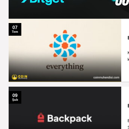
07
Tem
09
Şub