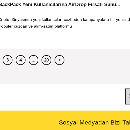
BackPack Yeni Kullanıcılarına AirDrop Fırsatı Sunu...
Kripto dünyasında yeni kullanıcıları cezbeden kampanyalara bir yenisi d
Popüler cüzdan ve alım-satım platformu
3
4
…
20
Sosyal Medyadan Bizi Tak