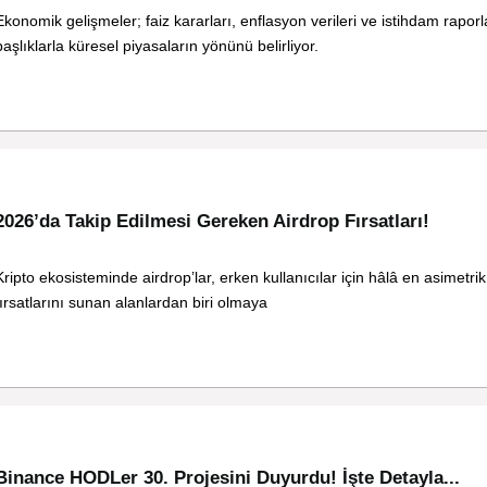
Ekonomik gelişmeler; faiz kararları, enflasyon verileri ve istihdam raporla
başlıklarla küresel piyasaların yönünü belirliyor.
2026’da Takip Edilmesi Gereken Airdrop Fırsatları!
Kripto ekosisteminde airdrop’lar, erken kullanıcılar için hâlâ en asimetrik 
fırsatlarını sunan alanlardan biri olmaya
Binance HODLer 30. Projesini Duyurdu! İşte Detayla...