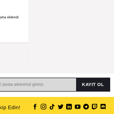
aha eklendi.
KAYIT OL
ip Edin!