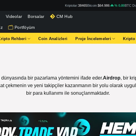
Kriptolar:
38465
Bitcoin:
$64.986
% 0.80
BTC Do
g
Videolar
Borsalar
CM Hub
iz
Portföyüm
Kripto Rehberi
Coin Analizleri
Proje İncelemeleri
Kripto
a dünyasında bir pazarlama yöntemini ifade eder.
Airdrop
, bir k
dikkat çekmenin ve yeni takipçiler kazanmanın bir yolu olarak uyg
bir para kullanımı ile sonuçlanmaktadır.