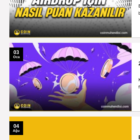
03
Oca
04
Ağu