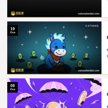
19
Oca
09
Oca