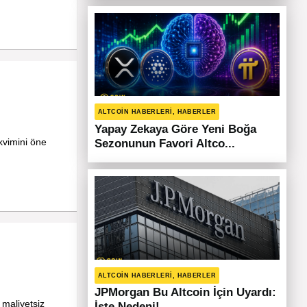
ALTCOIN HABERLERI, HABERLER
Yapay Zekaya Göre Yeni Boğa
akvimini öne
Sezonunun Favori Altco...
ALTCOIN HABERLERI, HABERLER
JPMorgan Bu Altcoin İçin Uyardı:
r maliyetsiz
İşte Nedeni!