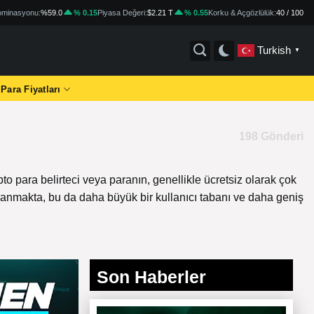
minasyonu:
%59.0
% 0.15
Piyasa Değeri:
$2.21 T
% 0.55
Korku & Açgözlülük:
40 / 100
Turkish
▼
 Para Fiyatları
198 Gönderi
ripto para belirteci veya paranın, genellikle ücretsiz olarak çok
ulanmakta, bu da daha büyük bir kullanıcı tabanı ve daha geniş
Son Haberler