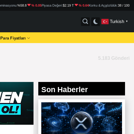
minasyonu:
%58.8
% 0.05
Piyasa Değeri:
$2.19 T
% 0.64
Korku & Açgözlülük:
38 / 100
Turkish
▼
 Para Fiyatları
5.183 Gönderi
Son Haberler