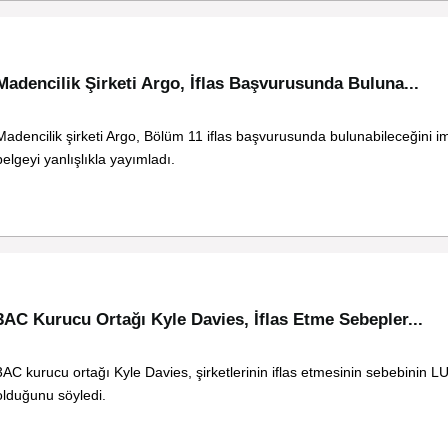
Madencilik Şirketi Argo, İflas Başvurusunda Buluna...
Madencilik şirketi Argo, Bölüm 11 iflas başvurusunda bulunabileceğini i
belgeyi yanlışlıkla yayımladı.
3AC Kurucu Ortağı Kyle Davies, İflas Etme Sebepler...
3AC kurucu ortağı Kyle Davies, şirketlerinin iflas etmesinin sebebinin L
olduğunu söyledi.