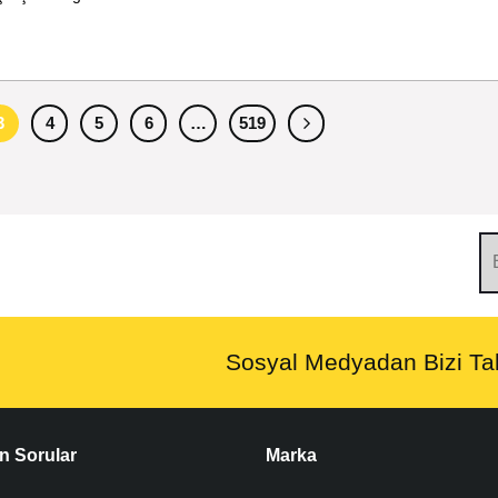
3
4
5
6
…
519
Sosyal Medyadan Bizi Tak
n Sorular
Marka