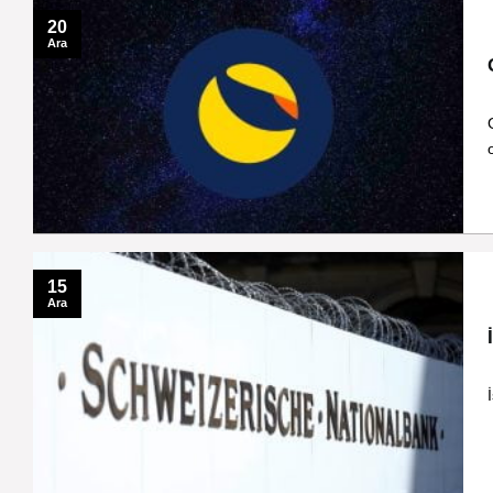
20
Ara
15
Ara