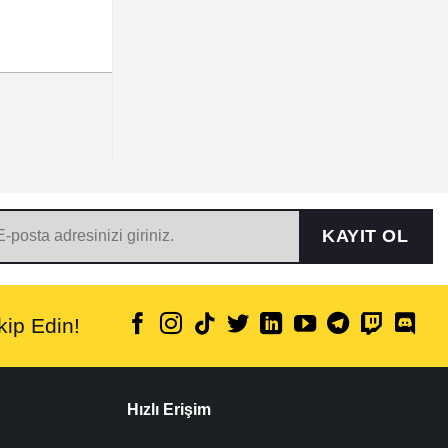
KAYIT OL
ip Edin!
Hızlı Erişim