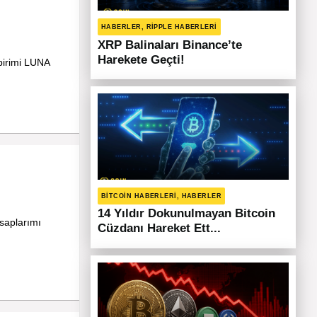
HABERLER, RIPPLE HABERLERI
XRP Balinaları Binance’te
Harekete Geçti!
birimi LUNA
BITCOIN HABERLERI, HABERLER
14 Yıldır Dokunulmayan Bitcoin
saplarımı
Cüzdanı Hareket Ett...