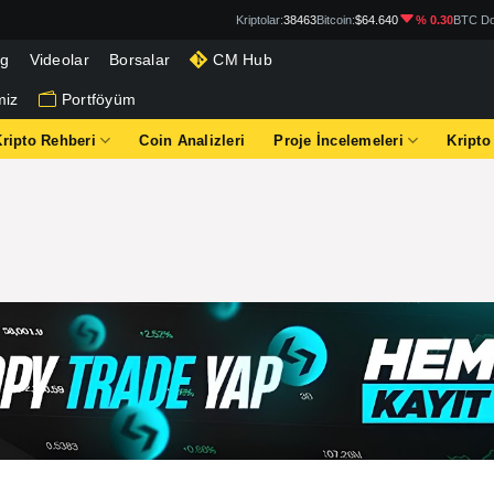
Kriptolar:
38463
Bitcoin:
$64.640
% 0.30
BTC Do
og
Videolar
Borsalar
CM Hub
miz
Portföyüm
Kripto Rehberi
Coin Analizleri
Proje İncelemeleri
Kripto