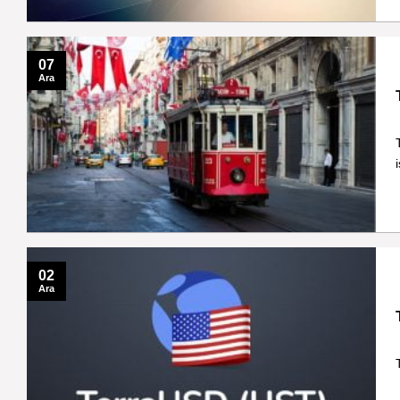
07
Ara
02
Ara