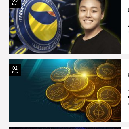
05
Haz
02
Oca