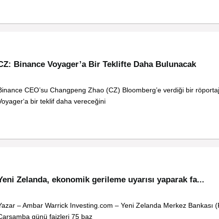
CZ: Binance Voyager’a Bir Teklifte Daha Bulunacak
Binance CEO’su Changpeng Zhao (CZ) Bloomberg’e verdiği bir röportaj
Voyager‘a bir teklif daha vereceğini
Yeni Zelanda, ekonomik gerileme uyarısı yaparak fa...
Yazar – Ambar Warrick Investing.com – Yeni Zelanda Merkez Bankası 
Çarşamba günü faizleri 75 baz