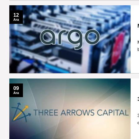
12
Ara
09
Ara