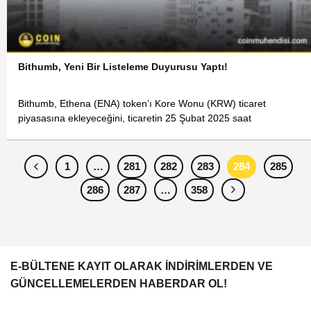
Bithumb, Yeni Bir Listeleme Duyurusu Yaptı!
Bithumb, Ethena (ENA) token’ı Kore Wonu (KRW) ticaret
piyasasına ekleyeceğini, ticaretin 25 Şubat 2025 saat
1
…
281
282
283
284
285
286
287
…
358
E-BÜLTENE KAYIT OLARAK İNDİRİMLERDEN VE
GÜNCELLEMELERDEN HABERDAR OL!